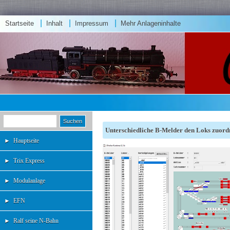
|
|
|
Startseite
Inhalt
Impressum
Mehr Anlageninhalte
Unterschiedliche B-Melder den Loks zuord
►
Hauptseite
►
Trix Express
►
Modulanlage
►
EFN
►
Ralf seine N-Bahn