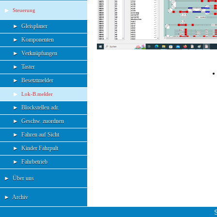
►
Steuerung
►
Gleisplaner
►
Komponenten
►
Verknüpfungen
►
Taster
►
Besetztmelder
►
Lok-B.melder
►
Blockstellen adr.
►
Geschw. zuordnen
►
Fahren auf Sicht
►
Kinder Fahrpult
►
Fahrbetrieb
►
Über uns
►
Archiv