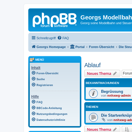
Georgs Modellba
Georg seine Modellbahn und Steue
Schnellzugriff
FAQ
Georgs Homepage
Portal
Foren-Übersicht
Die Ste
MENÜ
Ablauf
Inhalt
Neues Thema
Foren-Übersicht
Suche
BEKANNTMACHUNGEN
Registrieren
Begrüssung
von
nnhxwg-admin
Hilfe
FAQ
THEMEN
BBCode-Anleitung
Nutzungsbedingungen
Die Startverknü
von
nnhxwg-ad
Datenschutzrichtlinie
Neues Thema