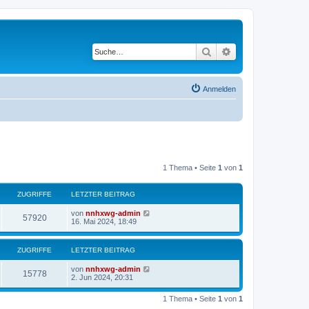
Suche
Erweiterte Suche
Anmelden
1 Thema • Seite
1
von
1
ZUGRIFFE
LETZTER BEITRAG
von
nnhxwg-admin
57920
16. Mai 2024, 18:49
ZUGRIFFE
LETZTER BEITRAG
von
nnhxwg-admin
15778
2. Jun 2024, 20:31
1 Thema • Seite
1
von
1