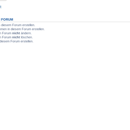
t
M FORUM
diesem Forum erstellen.
men in diesem Forum erstellen.
sem Forum
nicht
ändern.
sem Forum
nicht
löschen.
diesem Forum erstellen.