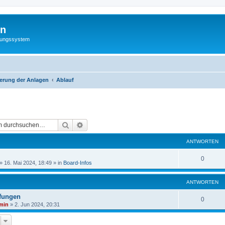
hn
rungssystem
uerung der Anlagen
Ablauf
Suche
Erweiterte Suche
ANTWORTEN
0
»
16. Mai 2024, 18:49
» in
Board-Infos
ANTWORTEN
pfungen
0
min
»
2. Jun 2024, 20:31