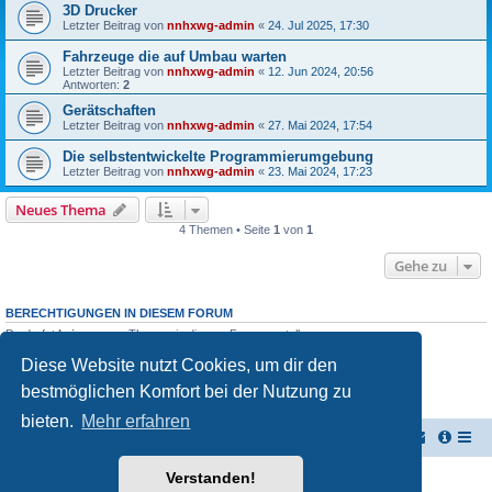
3D Drucker
Letzter Beitrag von
nnhxwg-admin
«
24. Jul 2025, 17:30
Fahrzeuge die auf Umbau warten
Letzter Beitrag von
nnhxwg-admin
«
12. Jun 2024, 20:56
Antworten:
2
Gerätschaften
Letzter Beitrag von
nnhxwg-admin
«
27. Mai 2024, 17:54
Die selbstentwickelte Programmierumgebung
Letzter Beitrag von
nnhxwg-admin
«
23. Mai 2024, 17:23
Neues Thema
4 Themen • Seite
1
von
1
Gehe zu
BERECHTIGUNGEN IN DIESEM FORUM
Du darfst
keine
neuen Themen in diesem Forum erstellen.
Du darfst
keine
Antworten zu Themen in diesem Forum erstellen.
Diese Website nutzt Cookies, um dir den
Du darfst deine Beiträge in diesem Forum
nicht
ändern.
Du darfst deine Beiträge in diesem Forum
nicht
löschen.
bestmöglichen Komfort bei der Nutzung zu
Du darfst
keine
Dateianhänge in diesem Forum erstellen.
bieten.
Mehr erfahren
Georgs Homepage
Portal
Foren-Übersicht
Verstanden!
Powered by
phpBB
® Forum Software © phpBB Limited