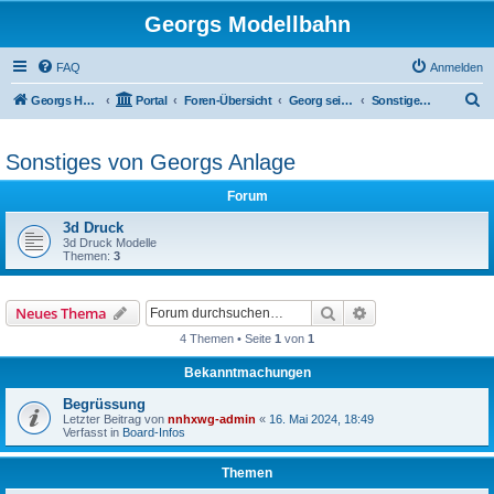
Georgs Modellbahn
FAQ
Anmelden
S
Georgs Homepage
Portal
Foren-Übersicht
Georg seine umgebauten Fahrzeuge und Anlage
Sonstiges von Georgs Anlage
u
c
Sonstiges von Georgs Anlage
h
Forum
e
3d Druck
3d Druck Modelle
Themen:
3
Suche
Erweiterte Suche
Neues Thema
4 Themen • Seite
1
von
1
Bekanntmachungen
Begrüssung
Letzter Beitrag von
nnhxwg-admin
«
16. Mai 2024, 18:49
Verfasst in
Board-Infos
Themen