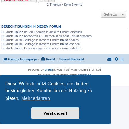
2 Themen • Seite
1
von
1
Gehe zu
BERECHTIGUNGEN IN DIESEM FORUM
Du darfst
keine
neuen Themen in diesem Forum erstellen.
Du darfst
keine
Antworten zu Themen in diesem Forum erstellen.
Du darfst deine Beiträge in diesem Forum
nicht
ändern.
Du darfst deine Beiträge in diesem Forum
nicht
löschen.
Du darfst
keine
Dateianhänge in diesem Forum erstellen.
Georgs Homepage
Portal
Foren-Übersicht
Powered by
phpBB
® Forum Software © phpBB Limited
Deutsche Übersetzung durch
phpBB.de
Datenschutz
|
Nutzungsbedingungen
Diese Website nutzt Cookies, um dir den
bestmöglichen Komfort bei der Nutzung zu
bieten.
Mehr erfahren
Verstanden!