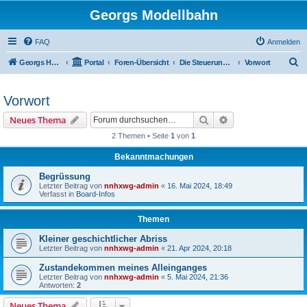
Georgs Modellbahn
FAQ
Anmelden
S
Georgs Homepage
Portal
Foren-Übersicht
Die Steuerung der Anlagen
Vorwort
u
c
Vorwort
h
Suche
Erweiterte Suche
Neues Thema
e
2 Themen • Seite
1
von
1
Bekanntmachungen
Begrüssung
Letzter Beitrag von
nnhxwg-admin
«
16. Mai 2024, 18:49
Verfasst in
Board-Infos
Themen
Kleiner geschichtlicher Abriss
Letzter Beitrag von
nnhxwg-admin
«
21. Apr 2024, 20:18
Zustandekommen meines Alleinganges
Letzter Beitrag von
nnhxwg-admin
«
5. Mai 2024, 21:36
Antworten:
2
Neues Thema