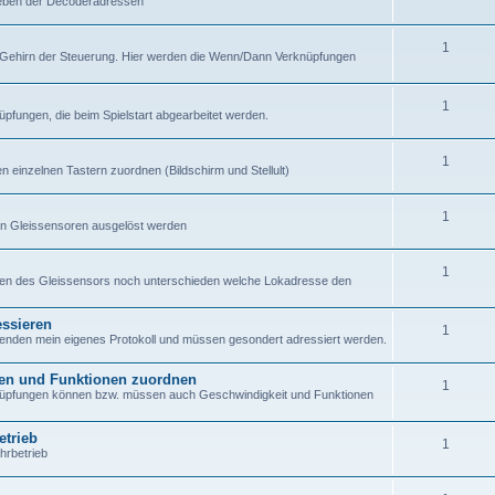
eben der Decoderadressen
1
 Gehirn der Steuerung. Hier werden die Wenn/Dann Verknüpfungen
1
üpfungen, die beim Spielstart abgearbeitet werden.
1
 einzelnen Tastern zuordnen (Bildschirm und Stellult)
1
on Gleissensoren ausgelöst werden
1
sen des Gleissensors noch unterschieden welche Lokadresse den
essieren
1
wenden mein eigenes Protokoll und müssen gesondert adressiert werden.
en und Funktionen zuordnen
1
nüpfungen können bzw. müssen auch Geschwindigkeit und Funktionen
etrieb
1
hrbetrieb