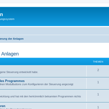
hn
rungssystem
uerung der Anlagen
r Anlagen
THEMEN
2
igene Steuerung entwickelt habe.
 des Programmes
1
elnen Modulbuttons zum Konfigurieren der Steuerung angezeigt
1
twicklung und hat mit den herkömmlich bekannten Programmen nichts
eren
1