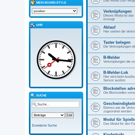
Das Modul zum Verg
MEIN BOARD-STYLE
Verknüpfungen
Dieses Modul ist das
erzeugt
UHR
Ablauf
Hier stehen die Verkn
Taster belegen
Die Verknüpfungen den
B-Melder
Verknüpfungen die v
B-Melder-Lok
Hier wird beim Auslö
Sensor auslöst
Blockstellen adr
Die Blockstellen ver
SUCHE
Geschwindigkeit
Ebenso wie die Verk
zugeordnet werden
Modul für Spielb
Das Modul für den Fa
Erweiterte Suche
Kindertrafo