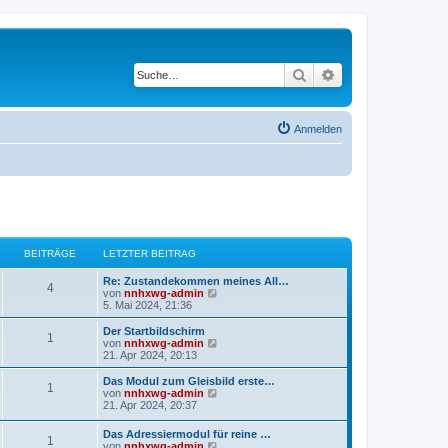
Suche
Erweiterte Suche
Anmelden
BEITRÄGE
LETZTER BEITRAG
Re: Zustandekommen meines All…
4
N
von
nnhxwg-admin
e
5. Mai 2024, 21:36
u
e
Der Startbildschirm
1
s
N
von
nnhxwg-admin
t
e
21. Apr 2024, 20:13
e
u
r
e
Das Modul zum Gleisbild erste…
1
B
s
N
von
nnhxwg-admin
e
t
e
21. Apr 2024, 20:37
i
e
u
t
r
e
Das Adressiermodul für reine …
r
B
1
s
N
von
nnhxwg-admin
a