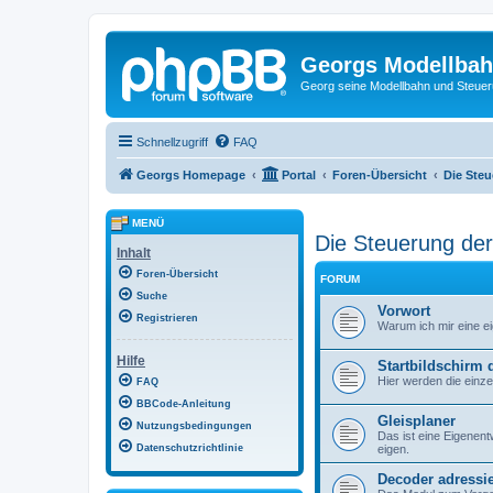
Georgs Modellba
Georg seine Modellbahn und Steue
Schnellzugriff
FAQ
Georgs Homepage
Portal
Foren-Übersicht
Die Ste
MENÜ
Die Steuerung de
Inhalt
Foren-Übersicht
FORUM
Suche
Vorwort
Registrieren
Warum ich mir eine e
Hilfe
Startbildschirm
Hier werden die einz
FAQ
BBCode-Anleitung
Gleisplaner
Nutzungsbedingungen
Das ist eine Eigenen
eigen.
Datenschutzrichtlinie
Decoder adressi