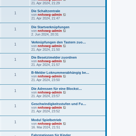
e
t
e
21. Apr 2024, 21:29
g
i
e
u
t
r
e
Die Schaltzentrale
r
B
1
s
N
von
nnhxwg-admin
a
e
t
e
21. Apr 2024, 21:47
g
i
e
u
t
r
e
r
Die Startverknüpfungen
B
1
s
a
N
von
nnhxwg-admin
e
t
g
e
2. Jun 2024, 20:31
i
e
u
t
r
e
Verknüpfungen den Tastern zuo…
r
B
1
s
N
von
nnhxwg-admin
a
e
t
e
21. Apr 2024, 21:50
g
i
e
u
t
r
e
Die Besetztmelder zuordnen
r
1
B
s
N
von
nnhxwg-admin
a
e
t
e
21. Apr 2024, 21:57
g
i
e
u
t
r
e
B-Melder Loknummerabhängig be…
r
1
B
s
N
von
nnhxwg-admin
a
e
t
e
21. Apr 2024, 23:50
g
i
e
u
t
r
e
Die Adressen für eine Blockst…
r
B
1
s
N
von
nnhxwg-admin
a
e
t
e
21. Apr 2024, 23:57
g
i
e
u
t
r
e
Geschwindigkeitsstufen und Fu…
r
B
1
s
N
von
nnhxwg-admin
a
e
t
e
21. Apr 2024, 23:52
g
i
e
u
t
r
e
r
Modul Spielbetrieb
B
1
s
a
N
von
nnhxwg-admin
e
t
g
e
16. Mai 2024, 21:51
i
e
u
t
r
e
Fahrstationen für Kinder
r