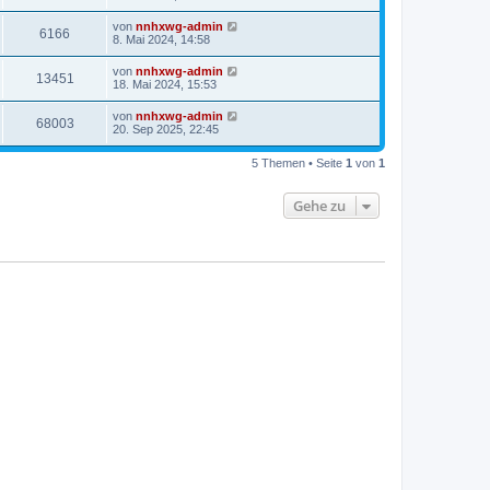
von
nnhxwg-admin
6166
8. Mai 2024, 14:58
von
nnhxwg-admin
13451
18. Mai 2024, 15:53
von
nnhxwg-admin
68003
20. Sep 2025, 22:45
5 Themen • Seite
1
von
1
Gehe zu