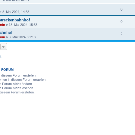
0
»
8. Mai 2024, 14:58
tstreckenbahnhof
0
min
»
18. Mai 2024, 15:53
ahnhof
2
min
»
3. Mai 2024, 21:18
t
M FORUM
diesem Forum erstellen.
men in diesem Forum erstellen.
sem Forum
nicht
ändern.
sem Forum
nicht
löschen.
diesem Forum erstellen.