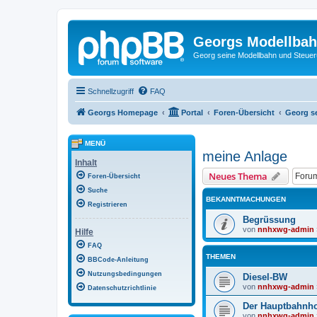
Georgs Modellba
Georg seine Modellbahn und Steue
Schnellzugriff
FAQ
Georgs Homepage
Portal
Foren-Übersicht
Georg s
MENÜ
meine Anlage
Inhalt
Neues Thema
Foren-Übersicht
Suche
BEKANNTMACHUNGEN
Registrieren
Begrüssung
von
nnhxwg-admin
Hilfe
FAQ
THEMEN
BBCode-Anleitung
Nutzungsbedingungen
Diesel-BW
von
nnhxwg-admin
Datenschutzrichtlinie
Der Hauptbahnho
von
nnhxwg-admin