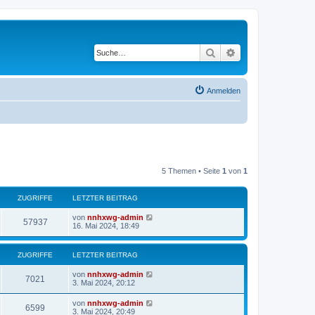
Suche
Erweiterte Suche
Anmelden
5 Themen • Seite
1
von
1
ZUGRIFFE
LETZTER BEITRAG
von
nnhxwg-admin
57937
16. Mai 2024, 18:49
ZUGRIFFE
LETZTER BEITRAG
von
nnhxwg-admin
7021
3. Mai 2024, 20:12
von
nnhxwg-admin
6599
3. Mai 2024, 20:49