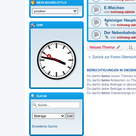
MEIN BOARD-STYLE
E-Weichen
von
nnhxwg-admin
4gleisiger Haup
von
nnhxwg-ad
UHR
Der Nebenbahnb
von
nnhxwg-ad
Neues Thema
Zurück zur Foren-Übersich
BERECHTIGUNGEN IN DIESE
Du darfst
keine
neuen Themen in 
Du darfst
keine
Antworten zu The
Du darfst deine Beiträge in die
Du darfst deine Beiträge in die
Du darfst
keine
Dateianhänge in 
SUCHE
Erweiterte Suche