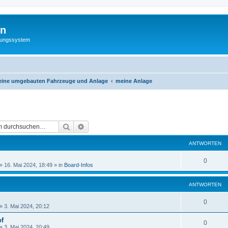
hn
rungssystem
eine umgebauten Fahrzeuge und Anlage
meine Anlage
Suche
Erweiterte Suche
ANTWORTEN
0
»
16. Mai 2024, 18:49
» in
Board-Infos
ANTWORTEN
0
»
3. Mai 2024, 20:12
f
0
»
3. Mai 2024, 20:49