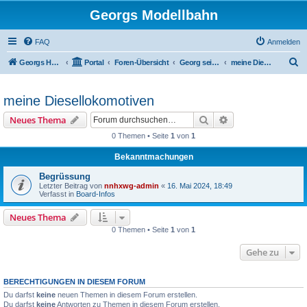
Georgs Modellbahn
FAQ
Anmelden
S
Georgs Homepage
Portal
Foren-Übersicht
Georg seine umgebauten Fahrzeuge und Anlage
meine Diesellokomotiven
u
c
meine Diesellokomotiven
h
Suche
Erweiterte Suche
Neues Thema
e
0 Themen • Seite
1
von
1
Bekanntmachungen
Begrüssung
Letzter Beitrag von
nnhxwg-admin
«
16. Mai 2024, 18:49
Verfasst in
Board-Infos
Neues Thema
0 Themen • Seite
1
von
1
Gehe zu
BERECHTIGUNGEN IN DIESEM FORUM
Du darfst
keine
neuen Themen in diesem Forum erstellen.
Du darfst
keine
Antworten zu Themen in diesem Forum erstellen.