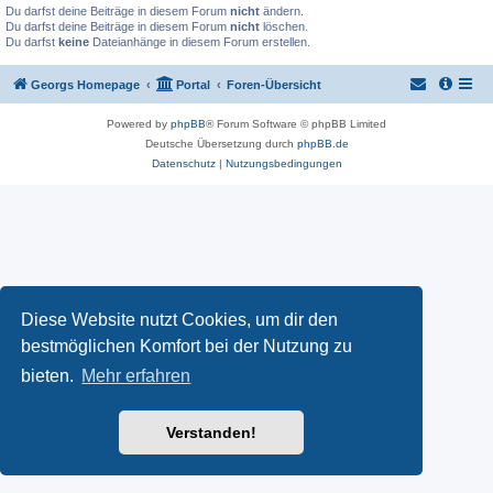
Du darfst deine Beiträge in diesem Forum
nicht
ändern.
Du darfst deine Beiträge in diesem Forum
nicht
löschen.
Du darfst
keine
Dateianhänge in diesem Forum erstellen.
Georgs Homepage
Portal
Foren-Übersicht
Powered by
phpBB
® Forum Software © phpBB Limited
Deutsche Übersetzung durch
phpBB.de
Datenschutz
|
Nutzungsbedingungen
Diese Website nutzt Cookies, um dir den
bestmöglichen Komfort bei der Nutzung zu
bieten.
Mehr erfahren
Verstanden!